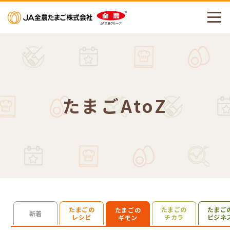
メニューを開く
たまごAtoZ
たまごの
たまごの
たまご
たまごの
検索を開く
新着
レシピ
チカラ
ビジネ
ギモン