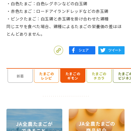
・白色たまご：白色レグホンなどの白玉鶏
・赤色たまご：ロードアイランドレッドなどの赤玉鶏
・ピンクたまご：白玉鶏と赤玉鶏を掛け合わせた鶏種
同じエサを食べた場合、鶏種によるたまごの栄養価の差はほ
とんどありません。
たまごの
たまごの
たまごの
たまご
検索を開く
新着
レシピ
ギモン
チカラ
ビジネ