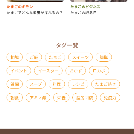
たまごのギモン
たまごのビジネス
たまごでどんな栄養が採れるの？
たまごの記念日
タグ一覧
相場
ご飯
たまご
スイーツ
簡単
イベント
イースター
おかず
ロカボ
質問
スープ
料理
レシピ
たまご焼き
朝食
アミノ酸
栄養
疲労回復
免疫力