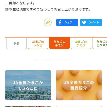
二黄卵となります。
鶏の生理現象ですので安心してお召し上がり頂けます。
たまごの
たまごの
たまごの
たまご
検索を開く
新着
レシピ
ギモン
チカラ
ビジネ