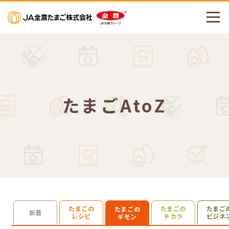
メニューを開く
たまごAtoZ
たまごの
たまごの
たまご
たまごの
検索を開く
新着
レシピ
チカラ
ビジネ
ギモン