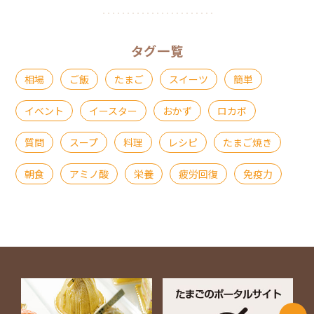
タグ一覧
相場
ご飯
たまご
スイーツ
簡単
イベント
イースター
おかず
ロカボ
質問
スープ
料理
レシピ
たまご焼き
朝食
アミノ酸
栄養
疲労回復
免疫力
ページ上部に戻る