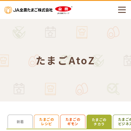
メニューを開く
たまごAtoZ
たまごの
たまごの
たまご
たまごの
検索を開く
新着
レシピ
ギモン
ビジネ
チカラ