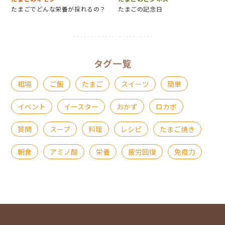
たまごでどんな栄養が採れるの？
たまごの記念日
タグ一覧
相場
ご飯
たまご
スイーツ
簡単
イベント
イースター
おかず
ロカボ
質問
スープ
料理
レシピ
たまご焼き
朝食
アミノ酸
栄養
疲労回復
免疫力