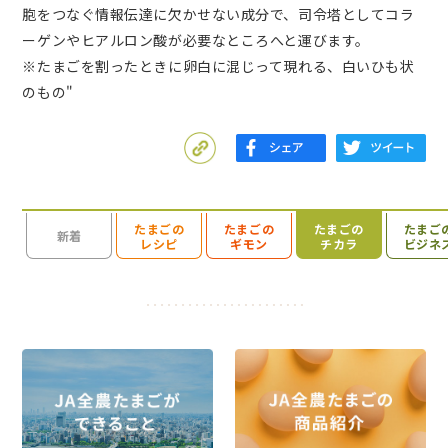
胞をつなぐ情報伝達に欠かせない成分で、司令塔としてコラ
ーゲンやヒアルロン酸が必要なところへと運びます。
※たまごを割ったときに卵白に混じって現れる、白いひも状
のもの"
たまごの
たまごの
たまごの
たまご
検索を開く
新着
レシピ
ギモン
チカラ
ビジネ