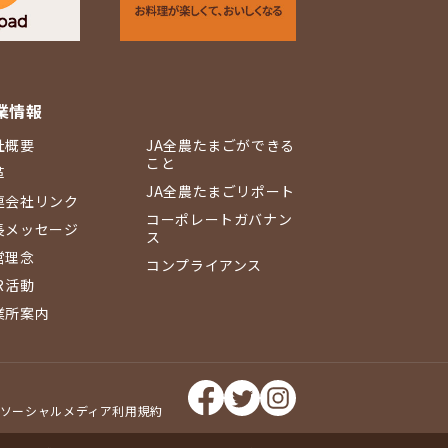
業情報
社概要
JA全農たまごができる
こと
革
JA全農たまごリポート
連会社リンク
コーポレートガバナン
長メッセージ
ス
営理念
コンプライアンス
R活動
業所案内
ソーシャルメディア利用規約