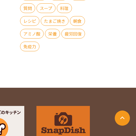
質問
スープ
料理
レシピ
たまご焼き
朝食
アミノ酸
栄養
疲労回復
免疫力
ージ上部に戻る