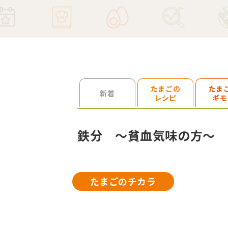
たまごの
たま
検索を開く
新着
レシピ
ギモ
鉄分 ～貧血気味の方～
たまごのチカラ