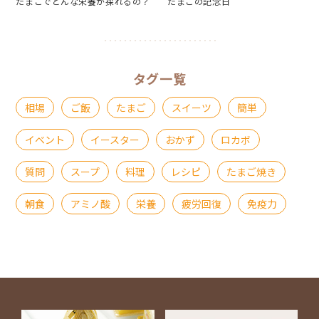
たまごでどんな栄養が採れるの？
たまごの記念日
タグ一覧
相場
ご飯
たまご
スイーツ
簡単
イベント
イースター
おかず
ロカボ
質問
スープ
料理
レシピ
たまご焼き
朝食
アミノ酸
栄養
疲労回復
免疫力