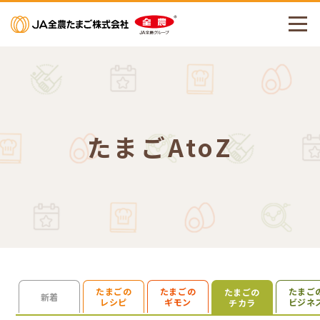
メニューを開く
たまごAtoZ
たまごの
たまごの
たまご
たまごの
検索を開く
新着
レシピ
ギモン
ビジネ
チカラ