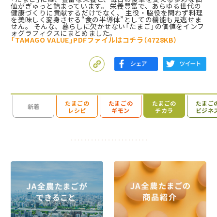
値がぎゅっと詰まっています。 栄養豊富で、あらゆる世代の
健康づくりに貢献するだけでなく、 主役・脇役を問わず料理
を美味しく変身させる“食の半導体”としての機能も見逃せま
せん。 そんな、暮らしに欠かせない「たまご」の価値をインフ
ォグラフィクスにまとめました。
「TAMAGO VALUE」PDFファイルはコチラ（4728KB）
たまごの
たまごの
たまごの
たまご
検索を開く
新着
レシピ
ギモン
チカラ
ビジネ