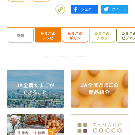
たまごの
たまごの
たまごの
たまご
検索を開く
新着
レシピ
ギモン
チカラ
ビジネ