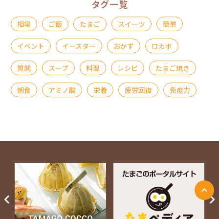
タグ一覧
相場
ご飯
たまご
スイーツ
簡単
イベント
イースター
おかず
ロカボ
質問
スープ
料理
レシピ
たまご焼き
朝食
アミノ酸
栄養
疲労回復
免疫力
ページ上部に戻る
Next