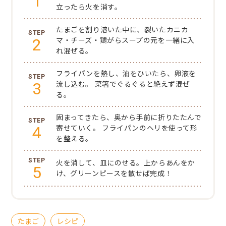
1
立ったら火を消す。
たまごを割り溶いた中に、裂いたカニカ
2
マ・チーズ・鶏がらスープの元を一緒に入
れ混ぜる。
フライパンを熱し、油をひいたら、卵液を
3
流し込む。
菜箸でぐるぐると絶えず混ぜ
る。
固まってきたら、奥から手前に折りたたんで
4
寄せていく。
フライパンのヘリを使って形
を整える。
火を消して、皿にのせる。上からあんをか
5
け、グリーンピースを散せば完成！
たまご
レシピ