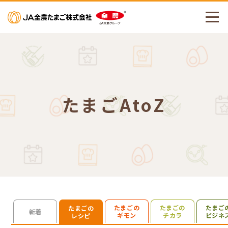
メニューを開く
たまごAtoZ
たまごの
たまごの
たまご
たまごの
検索を開く
新着
ギモン
チカラ
ビジネ
レシピ