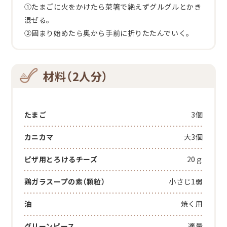
①たまごに火をかけたら菜箸で絶えずグルグルとかき
混ぜる。
②固まり始めたら奥から手前に折りたたんでいく。
材料（2人分）
たまご
3個
カニカマ
大3個
ピザ用とろけるチーズ
20ｇ
鶏ガラスープの素（顆粒）
小さじ1弱
油
焼く用
グリーンピース
適量