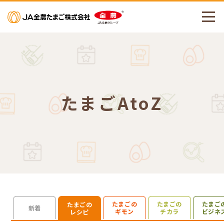
メニューを開く
たまごAtoZ
たまごの
たまごの
たまご
たまごの
検索を開く
新着
ギモン
チカラ
ビジネ
レシピ