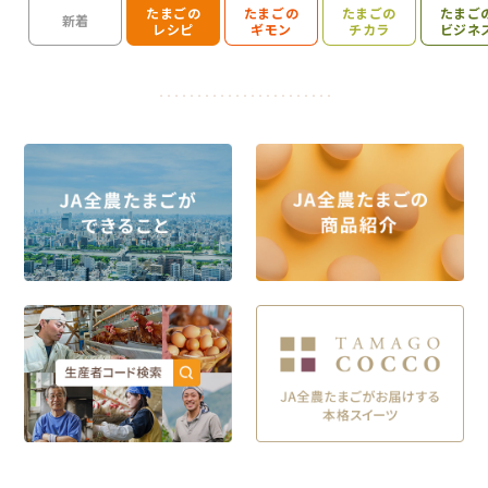
たまごの
たまごの
たまごの
たまご
検索を開く
新着
レシピ
ギモン
チカラ
ビジネ