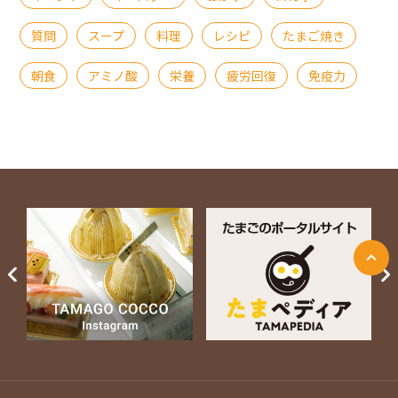
質問
スープ
料理
レシピ
たまご焼き
朝食
アミノ酸
栄養
疲労回復
免疫力
ページ上部に戻る
Next