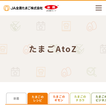
メニューを開く
たまごAtoZ
たまごの
たまごの
たまご
たまごの
検索を開く
新着
ギモン
チカラ
ビジネ
レシピ