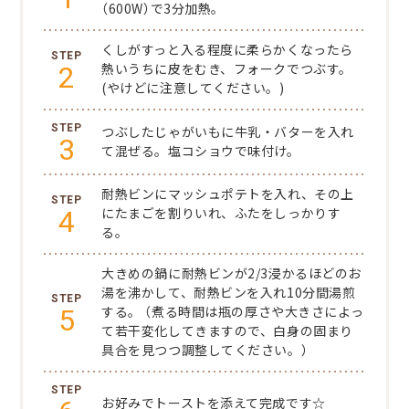
（600W）で3分加熱。
くしがすっと入る程度に柔らかくなったら
2
熱いうちに皮をむき、フォークでつぶす。
(やけどに注意してください。)
つぶしたじゃがいもに牛乳・バターを入れ
3
て混ぜる。塩コショウで味付け。
耐熱ビンにマッシュポテトを入れ、その上
4
にたまごを割りいれ、ふたをしっかりす
る。
大きめの鍋に耐熱ビンが2/3浸かるほどのお
湯を沸かして、耐熱ビンを入れ10分間湯煎
5
する。
（煮る時間は瓶の厚さや大きさによっ
て若干変化してきますので、白身の固まり
具合を見つつ調整してください。）
お好みでトーストを添えて完成です☆