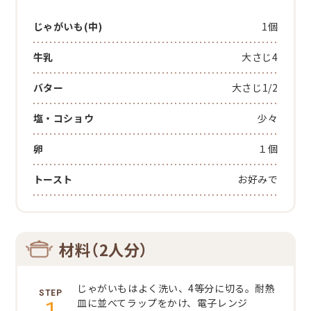
じゃがいも(中)
1個
牛乳
大さじ4
バター
大さじ1/2
塩・コショウ
少々
卵
１個
トースト
お好みで
材料（2人分）
じゃがいもはよく洗い、4等分に切る。耐熱
1
皿に並べてラップをかけ、電子レンジ