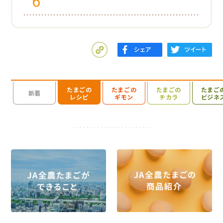
6
たまごの
たまごの
たまごの
たまご
検索を開く
新着
レシピ
ギモン
チカラ
ビジネ