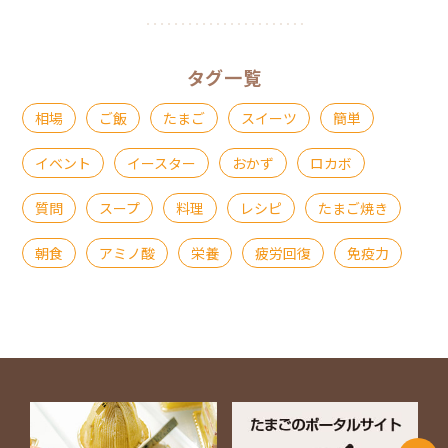
タグ一覧
相場
ご飯
たまご
スイーツ
簡単
イベント
イースター
おかず
ロカボ
質問
スープ
料理
レシピ
たまご焼き
朝食
アミノ酸
栄養
疲労回復
免疫力
ページ上部に戻る