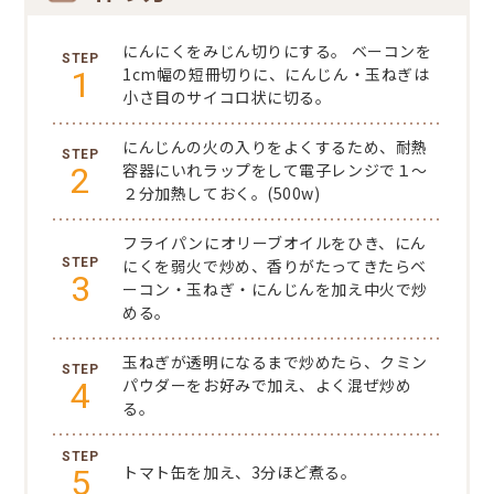
にんにくをみじん切りにする。
ベーコンを
1
1cm幅の短冊切りに、にんじん・玉ねぎは
小さ目のサイコロ状に切る。
にんじんの火の入りをよくするため、耐熱
2
容器にいれラップをして電子レンジで１～
２分加熱しておく。(500w)
フライパンにオリーブオイルをひき、にん
にくを弱火で炒め、香りがたってきたらベ
3
ーコン・玉ねぎ・にんじんを加え中火で炒
める。
玉ねぎが透明になるまで炒めたら、クミン
4
パウダーをお好みで加え、よく混ぜ炒め
る。
5
トマト缶を加え、3分ほど煮る。