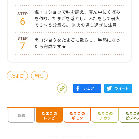
塩・コショウで味を調え、真ん中にくぼみ
6
を作り、たまごを落とし、ふたをして弱火
で３～５分煮る。
※火の通し過ぎに注意！
黒コショウをたまごに散らし、半熟になっ
7
たら完成です★
たまご
料理
たまごの
たまごの
たまごの
たまご
検索を開く
新着
レシピ
ギモン
チカラ
ビジネ