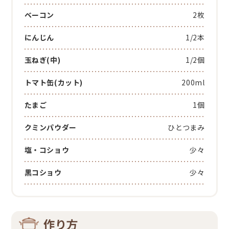
ベーコン
2枚
にんじん
1/2本
玉ねぎ(中)
1/2個
トマト缶(カット)
200ml
たまご
1個
クミンパウダー
ひとつまみ
塩・コショウ
少々
黒コショウ
少々
作り方