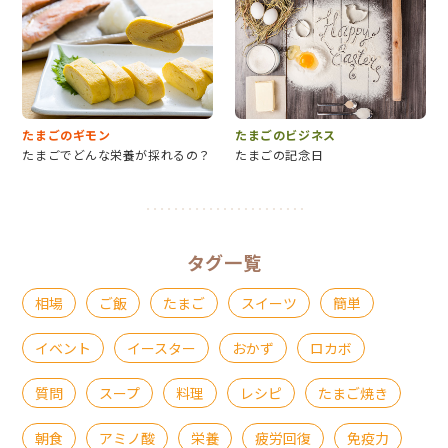
たまごのギモン
たまごのビジネス
たまごでどんな栄養が採れるの？
たまごの記念日
タグ一覧
相場
ご飯
たまご
スイーツ
簡単
イベント
イースター
おかず
ロカボ
質問
スープ
料理
レシピ
たまご焼き
朝食
アミノ酸
栄養
疲労回復
免疫力