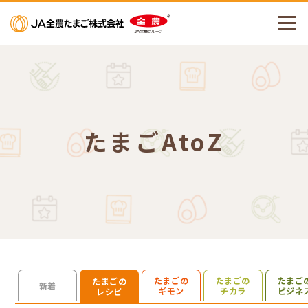
メニューを開く
たまごAtoZ
たまごの
たまごの
たまご
たまごの
検索を開く
新着
ギモン
チカラ
ビジネ
レシピ