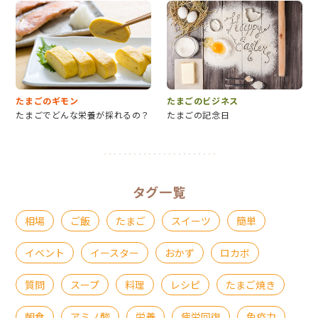
たまごのギモン
たまごのビジネス
たまごでどんな栄養が採れるの？
たまごの記念日
タグ一覧
相場
ご飯
たまご
スイーツ
簡単
イベント
イースター
おかず
ロカボ
質問
スープ
料理
レシピ
たまご焼き
朝食
アミノ酸
栄養
疲労回復
免疫力