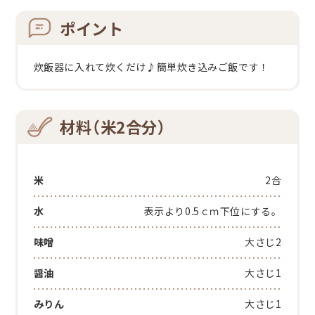
ポイント
炊飯器に入れて炊くだけ♪簡単炊き込みご飯です！
材料（米2合分）
米
2合
水
表示より0.5ｃｍ下位にする。
味噌
大さじ2
醤油
大さじ1
みりん
大さじ1