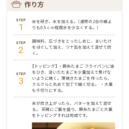
作り方
米を研ぎ、水を加える。（通常の2合の線よ
1
りも0.5ｃｍ程度水を少なくする。）
調味料、石づきをとったしめじ、まいたけ
2
をほぐして加え、ツナ缶を加えて混ぜて炊
く。
【トッピング】
・錦糸たまご
フライパンに油
をひき、溶いたたまごを少量加えて焦げな
3
いように焼く。薄焼きたまごを作ったら、
クルクルと丸めて包丁で細く切る。
・大葉
も千切りにする。
米が炊き上がったら、バターを加えて混ぜ
る。
茶碗にご飯を盛り、錦糸たまごと大葉
をトッピングすれば完成です。