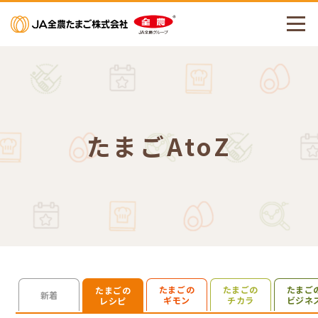
メニューを開く
たまごAtoZ
たまごの
たまごの
たまご
たまごの
検索を開く
新着
ギモン
チカラ
ビジネ
レシピ