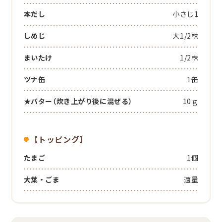
本だし
小さじ1
しめじ
大1/2株
まいたけ
1/2株
ツナ缶
1缶
★バター（炊き上がり後に混ぜる）
10ｇ
【トッピング】
たまご
1個
大葉・ごま
適量