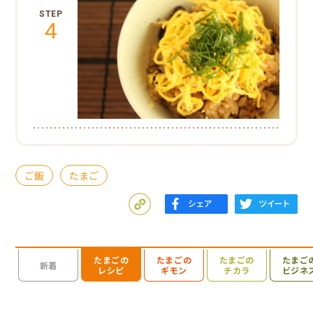
4
ご飯
たまご
たまごの
たまごの
たまごの
たまご
検索を開く
新着
レシピ
ギモン
チカラ
ビジネ