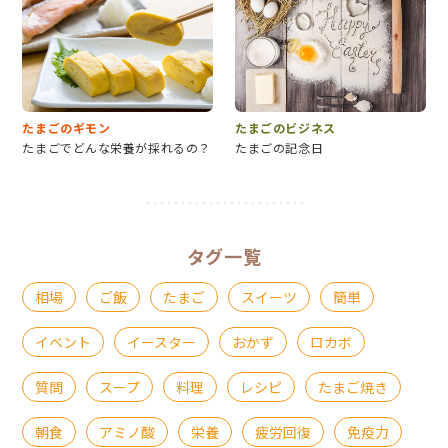
たまごのギモン
たまごのビジネス
たまごでどんな栄養が採れるの？
たまごの記念日
タグ一覧
相場
ご飯
たまご
スイーツ
簡単
イベント
イースター
おかず
ロカボ
質問
スープ
料理
レシピ
たまご焼き
朝食
アミノ酸
栄養
疲労回復
免疫力