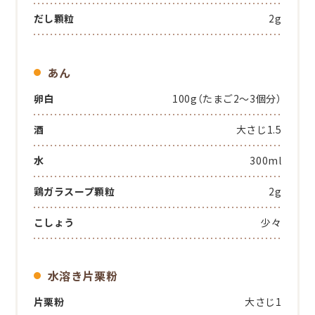
だし顆粒
2g
あん
卵白
100g（たまご2～3個分）
酒
大さじ1.5
水
300ml
鶏ガラスープ顆粒
2g
こしょう
少々
水溶き片栗粉
片栗粉
大さじ1