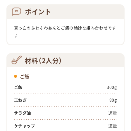
ポイント
真っ白のふわふわあんとご飯の絶妙な組み合わせです
♪
材料（2人分）
ご飯
ご飯
300g
玉ねぎ
80g
サラダ油
適量
ケチャップ
適量