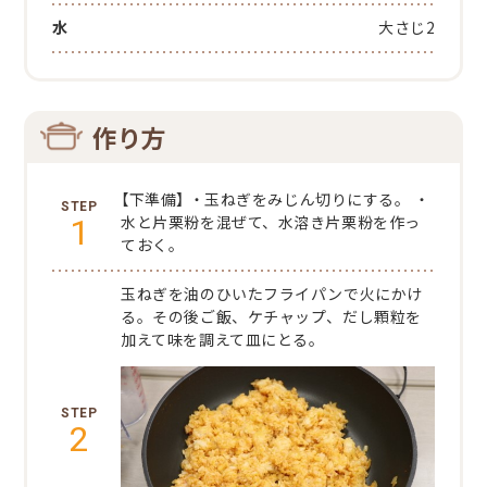
水
大さじ2
作り方
【下準備】
・玉ねぎをみじん切りにする。
・
1
水と片栗粉を混ぜて、水溶き片栗粉を作っ
ておく。
玉ねぎを油のひいたフライパンで火にかけ
る。その後ご飯、ケチャップ、だし顆粒を
加えて味を調えて皿にとる。
2