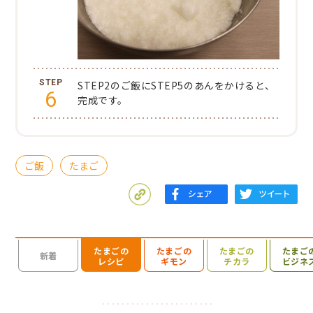
STEP2のご飯にSTEP5のあんをかけると、
6
完成です。
ご飯
たまご
たまごの
たまごの
たまごの
たまご
検索を開く
新着
レシピ
ギモン
チカラ
ビジネ