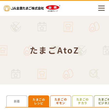
メニューを開く
たまごAtoZ
たまごの
たまごの
たまご
たまごの
検索を開く
新着
ギモン
チカラ
ビジネ
レシピ