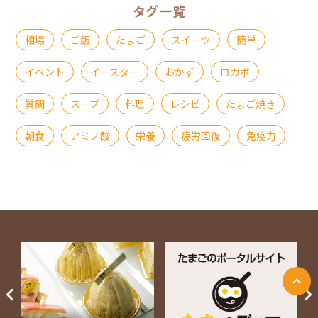
タグ一覧
相場
ご飯
たまご
スイーツ
簡単
イベント
イースター
おかず
ロカボ
質問
スープ
料理
レシピ
たまご焼き
朝食
アミノ酸
栄養
疲労回復
免疫力
ページ上部に戻る
Next