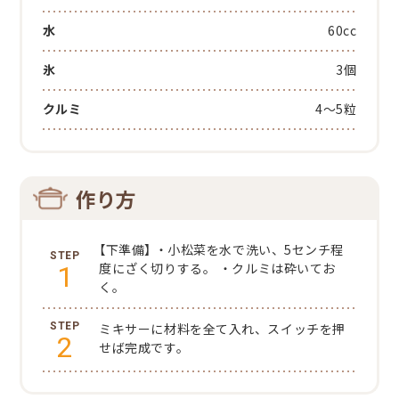
水
60cc
氷
3個
クルミ
4～5粒
作り方
【下準備】
・小松菜を水で洗い、5センチ程
1
度にざく切りする。
・クルミは砕いてお
く。
ミキサーに材料を全て入れ、スイッチを押
2
せば完成です。