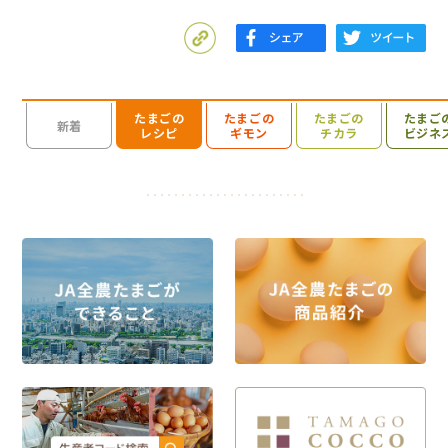
たまごの
たまごの
たまごの
たまご
検索を開く
新着
レシピ
ギモン
チカラ
ビジネ