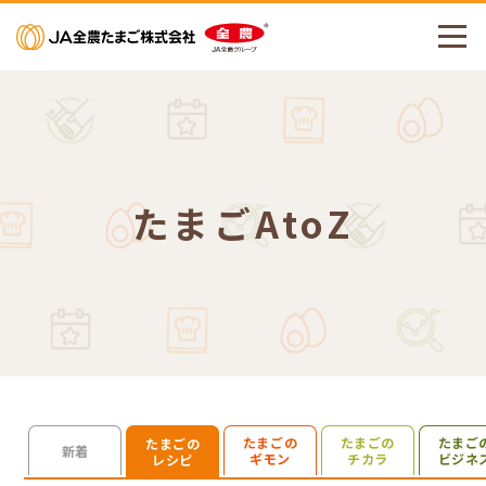
メニューを開く
たまごAtoZ
たまごの
たまごの
たまご
たまごの
検索を開く
新着
ギモン
チカラ
ビジネ
レシピ