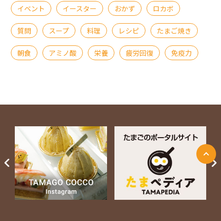
イベント
イースター
おかず
ロカボ
質問
スープ
料理
レシピ
たまご焼き
朝食
アミノ酸
栄養
疲労回復
免疫力
ページ上部に戻る
Next