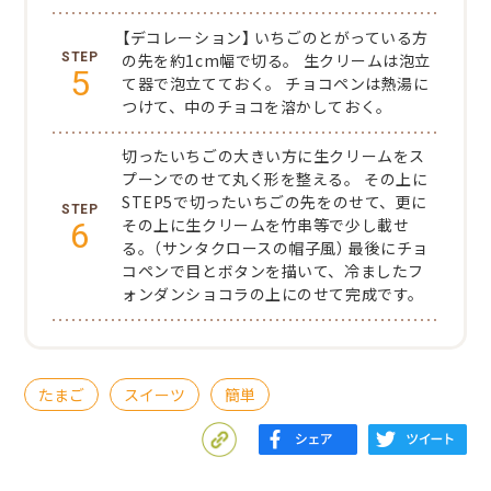
【デコレーション】
いちごのとがっている方
の先を約1cm幅で切る。
生クリームは泡立
5
て器で泡立てておく。
チョコペンは熱湯に
つけて、中のチョコを溶かしておく。
切ったいちごの大きい方に生クリームをス
プーンでのせて丸く形を整える。
その上に
STEP5で切ったいちごの先をのせて、更に
6
その上に生クリームを竹串等で少し載せ
る。（サンタクロースの帽子風）
最後にチョ
コペンで目とボタンを描いて、冷ましたフ
ォンダンショコラの上にのせて完成です。
たまご
スイーツ
簡単