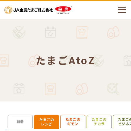
メニューを開く
たまごAtoZ
たまごの
たまごの
たまご
たまごの
検索を開く
新着
ギモン
チカラ
ビジネ
レシピ