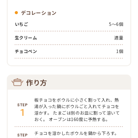
デコレーション
いちご
5～6個
生クリーム
適量
チョコペン
1個
作り方
板チョコをボウルに小さく割って入れ、熱
湯が入った鍋にボウルごと入れてチョコを
1
溶かす。
たまごは別のお皿に割って溶いて
おく。
オーブンは160度に予熱する。
チョコを溶かしたボウルを鍋から下ろす。