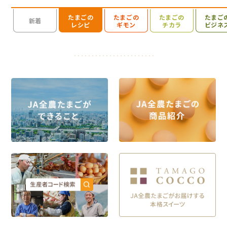
たまごの
たまごの
たまごの
たまご
検索を開く
新着
レシピ
ギモン
チカラ
ビジネ