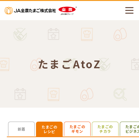
メニューを開く
たまごAtoZ
たまごの
たまごの
たまご
たまごの
検索を開く
新着
ギモン
チカラ
ビジネ
レシピ