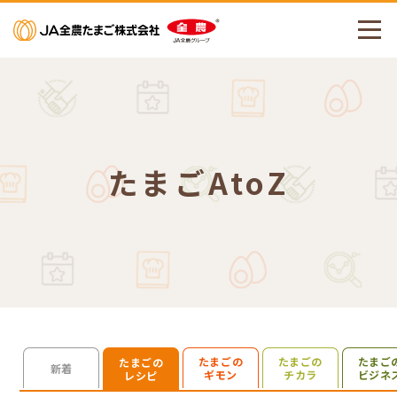
メニューを開く
たまごAtoZ
たまごの
たまごの
たまご
たまごの
検索を開く
新着
ギモン
チカラ
ビジネ
レシピ