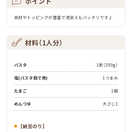
ポイント
具材やトッピングが豊富で見栄えもバッチリです♪
材料（1人分）
パスタ
1束（200g）
塩(パスタ茹で用)
1つまみ
たまご
1個
めんつゆ
大さじ1
【納豆のり】