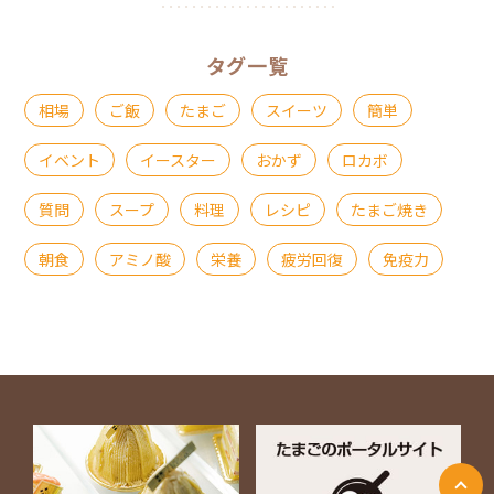
タグ一覧
相場
ご飯
たまご
スイーツ
簡単
イベント
イースター
おかず
ロカボ
質問
スープ
料理
レシピ
たまご焼き
朝食
アミノ酸
栄養
疲労回復
免疫力
ページ上部に戻る