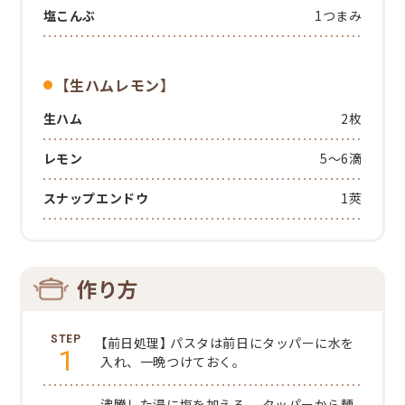
塩こんぶ
1つまみ
【生ハムレモン】
生ハム
2枚
レモン
5～6滴
スナップエンドウ
1莢
作り方
【前日処理】
パスタは前日にタッパーに水を
1
入れ、一晩つけておく。
沸騰した湯に塩を加える。
タッパーから麺