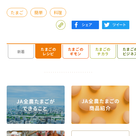
たまご
簡単
料理
たまごの
たまごの
たまごの
たまご
検索を開く
新着
レシピ
ギモン
チカラ
ビジネ