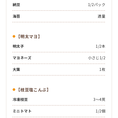
納豆
1/2パック
海苔
適量
【明太マヨ】
明太子
1/2本
マヨネーズ
小さじ1/2
大葉
1枚
【枝豆塩こんぶ】
冷凍枝豆
3～4莢
ミニトマト
1/2個