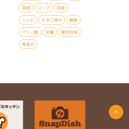
質問
スープ
料理
レシピ
たまご焼き
朝食
アミノ酸
栄養
疲労回復
免疫力
ージ上部に戻る