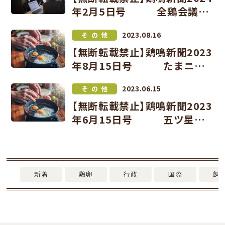
年2月5日号 全鶏会議が
12月セミナー 飼料動向、Ｈ
2023.08.16
その他
ＰＡＩ、鶏卵需給テーマに
【無断転載禁止】鶏鳴新聞2023
年8月15日号 たまニコ
チャレンジ!!9月と10月の2か
2023.06.15
その他
月間実施 ＪＡ全農たまご
【無断転載禁止】鶏鳴新聞2023
申し込みは8月25日まで
年6月15日号 五ツ星タ
マリエら 〝オムライスアン
バサダー〟に
新着
鶏卵
行政
国際
飼