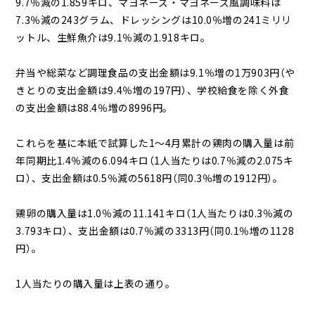
9.7％減の1.859キロ、マヨネーズ・マヨネーズ風調味料は
7.3％減の243グラム、ドレッシングは10.0％増の241ミリリ
ットル、生鮮魚介は9.1％減の1.918キロ。
弁当や総菜など調理食品の支出金額は9.1％増の1万903円（や
きとりの支出金額は9.4％増の197円）、学校給食を除く外食
の支出金額は88.4％増の8996円。
これらを基に本紙で試算した1～4月累計の鶏肉の購入量は前
年同期比1.4％減の6.094キロ（1人当たりは0.7％減の2.075キ
ロ）、支出金額は0.5％減の5618円（同0.3％増の1912円）。
鶏卵の購入量は1.0％減の11.141キロ（1人当たりは0.3％減の
3.793キロ）、支出金額は0.7％減の3313円（同0.1％増の1128
円）。
1人当たりの購入量は上表の通り。