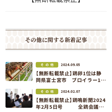
その他に関する新着記事
2024.09.05
その他
【無断転載禁止】鶏卵1位は静
岡県富士宮市 ブロイラー1位
は宮崎県日向市 令和4年の市
2024.02.07
その他
町村別産出額
【無断転載禁止】鶏鳴新聞2024
年2月5日号 全鶏会議が