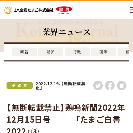
メニューを開く
業界ニュース
新着
鶏卵
行政
国際
飼
2022.12.19.
【無断転載禁
その他
止】
【無断転載禁止】鶏鳴新聞2022年
12月15日号 「たまご白書
2022」③