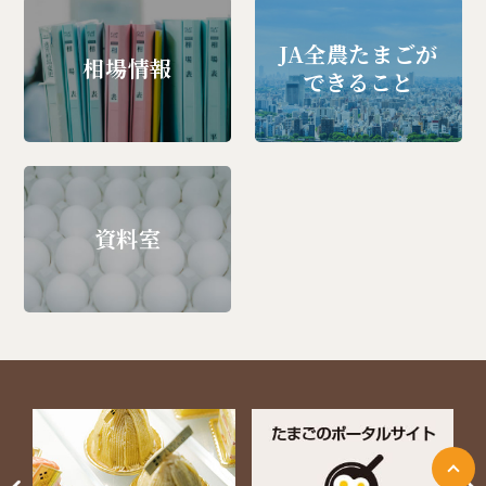
JA全農たまごが
相場情報
できること
資料室
ページ上部に戻る