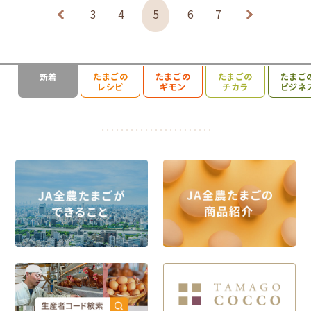
3
4
5
6
7
たまごの
たまごの
たまごの
たまご
新着
検索を開く
レシピ
ギモン
チカラ
ビジネ