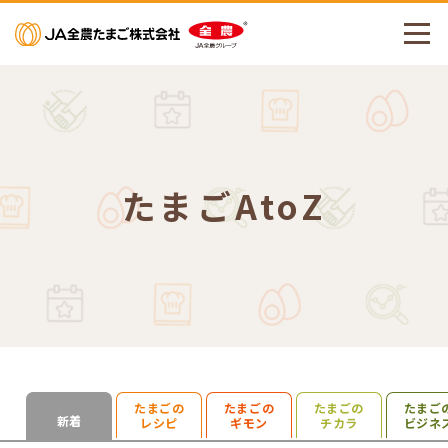
メニューを開く
たまごAtoZ
たまごの
たまごの
たまごの
たまご
検索を開く
新着
レシピ
ギモン
チカラ
ビジネ