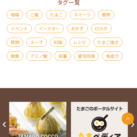
タグ一覧
相場
ご飯
たまご
スイーツ
簡単
イベント
イースター
おかず
ロカボ
質問
スープ
料理
レシピ
たまご焼き
朝食
アミノ酸
栄養
疲労回復
免疫力
ページ上部に戻る
Next